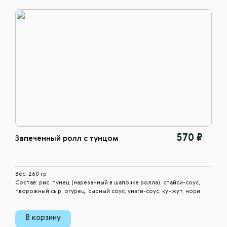
570 ₽
Запеченный ролл с тунцом
Вес: 260 гр
Состав: рис, тунец (нарезанный в шапочке ролла), спайси-соус,
творожный сыр, огурец, сырный соус, унаги-соус, кунжут, нори
В корзину