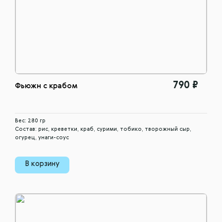
790 ₽
Фьюжн с крабом
Вес: 280 гр
Состав: рис, креветки, краб, сурими, тобико, творожный сыр,
огурец, унаги-соус
В корзину