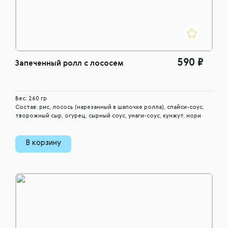
590 ₽
Запеченный ролл с лососем
Вес: 260 гр
Состав: рис, лосось (нарезанный в шапочке ролла), спайси-соус,
творожный сыр, огурец, сырный соус, унаги-соус, кунжут, нори
В корзину