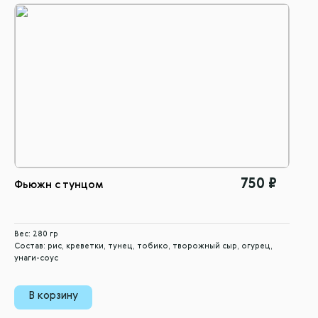
750 ₽
Фьюжн с тунцом
Вес: 280 гр
Состав: рис, креветки, тунец, тобико, творожный сыр, огурец,
унаги-соус
В корзину