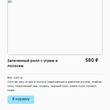
580 ₽
Запеченный ролл с угрем и
лососем
Вес: 260 гр
Состав: рис, угорь и лосось (нарезанные в шапочке ролла), спайси-
соус, творожный сыр, огурец, сырный соус, унаги-соус, кунжут,
нори
В корзину