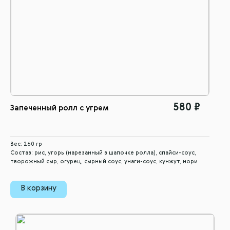
580 ₽
Запеченный ролл с угрем
Вес: 260 гр
Состав: рис, угорь (нарезанный в шапочке ролла), спайси-соус,
творожный сыр, огурец, сырный соус, унаги-соус, кунжут, нори
В корзину