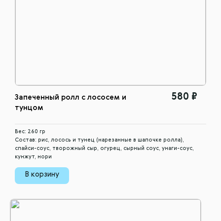
580 ₽
Запеченный ролл с лососем и
тунцом
Вес: 260 гр
Состав: рис, лосось и тунец (нарезанные в шапочке ролла),
спайси-соус, творожный сыр, огурец, сырный соус, унаги-соус,
кунжут, нори
В корзину