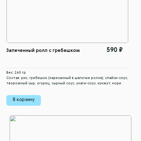
590 ₽
Запеченный ролл с гребешком
Вес: 260 гр
Состав: рис, гребешок (нарезанный в шапочке ролла), спайси-соус,
творожный сыр, огурец, сырный соус, унаги-соус, кунжут, нори
В корзину