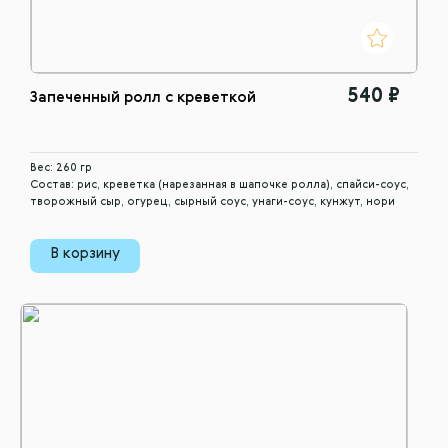
540 ₽
Запеченный ролл с креветкой
Вес: 260 гр
Состав: рис, креветка (нарезанная в шапочке ролла), спайси-соус,
творожный сыр, огурец, сырный соус, унаги-соус, кунжут, нори
В корзину