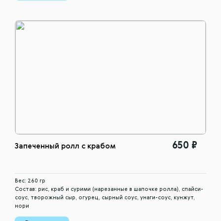
650 ₽
Запеченный ролл с крабом
Вес: 260 гр
Состав: рис, краб и сурими (нарезанные в шапочке ролла), спайси-
соус, творожный сыр, огурец, сырный соус, унаги-соус, кунжут,
нори