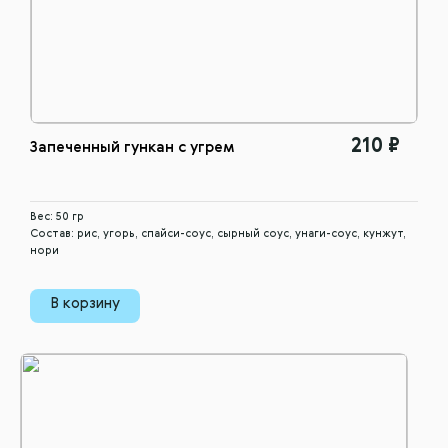
210 ₽
Запеченный гункан с угрем
Вес: 50 гр
Состав: рис, угорь, спайси-соус, сырный соус, унаги-соус, кунжут,
нори
В корзину