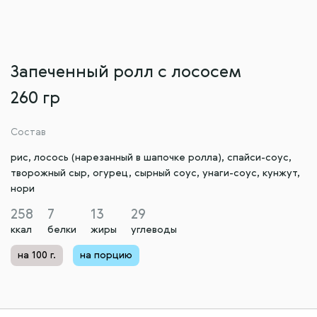
Запеченный ролл с лососем
260 гр
Состав
рис, лосось (нарезанный в шапочке ролла), спайси-соус,
творожный сыр, огурец, сырный соус, унаги-соус, кунжут,
нори
258
7
13
29
ккал
белки
жиры
углеводы
на 100 г.
на порцию