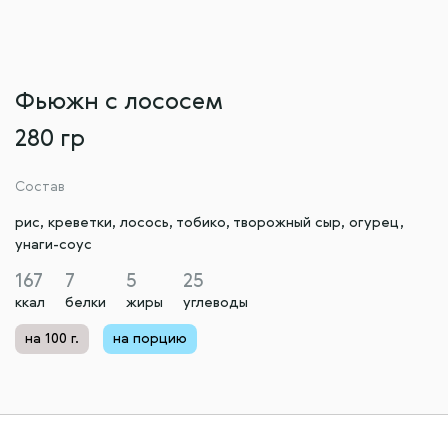
Фьюжн с лососем
280 гр
Состав
рис, креветки, лосось, тобико, творожный сыр, огурец,
унаги-соус
167
7
5
25
ккал
белки
жиры
углеводы
на 100 г.
на порцию