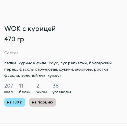
WOK с курицей
470 гр
Состав
лапша, куриное филе, соус, лук репчатый, болгарский
перец, фасоль стручковая, цукини, морковь, ростки
фасоли, зеленый лук, кунжут
207
11
2
38
ккал
белки
жиры
углеводы
на 100 г.
на порцию