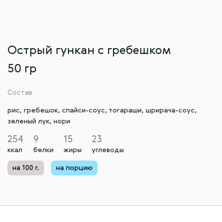
Острый гункан с гребешком
50 гр
Состав
рис, гребешок, спайси-соус, тогараши, шрирача-соус,
зеленый лук, нори
254
9
15
23
ккал
белки
жиры
углеводы
на 100 г.
на порцию