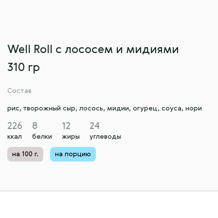
Well Roll с лососем и мидиями
310 гр
Состав
рис, творожный сыр, лосось, мидии, огурец, соуса, нори
226
8
12
24
ккал
белки
жиры
углеводы
на 100 г.
на порцию