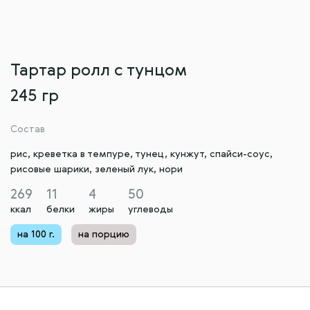
Тартар ролл с тунцом
245 гр
Состав
рис, креветка в темпуре, тунец, кунжут, спайси-соус,
рисовые шарики, зеленый лук, нори
269
11
4
50
ккал
белки
жиры
углеводы
на 100 г.
на порцию