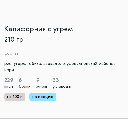
Калифорния с угрем
210 гр
Состав
рис, угорь, тобико, авокадо, огурец, японский майонез,
нори
229
6
9
33
ккал
белки
жиры
углеводы
на 100 г.
на порцию