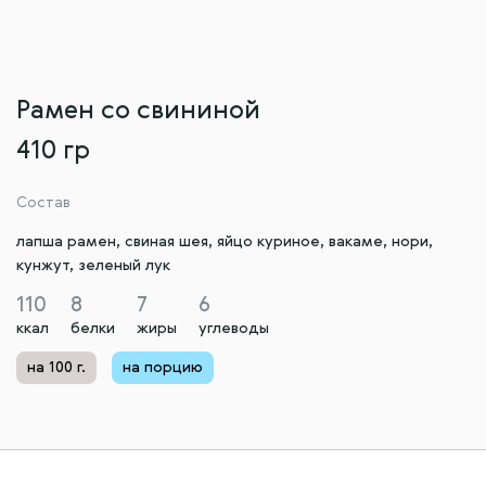
Рамен со свининой
410 гр
Состав
лапша рамен, свиная шея, яйцо куриное, вакаме, нори,
кунжут, зеленый лук
110
8
7
6
ккал
белки
жиры
углеводы
на 100 г.
на порцию