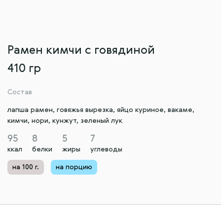
Рамен кимчи с говядиной
410 гр
Состав
лапша рамен, говяжья вырезка, яйцо куриное, вакаме,
кимчи, нори, кунжут, зеленый лук
95
8
5
7
ккал
белки
жиры
углеводы
на 100 г.
на порцию