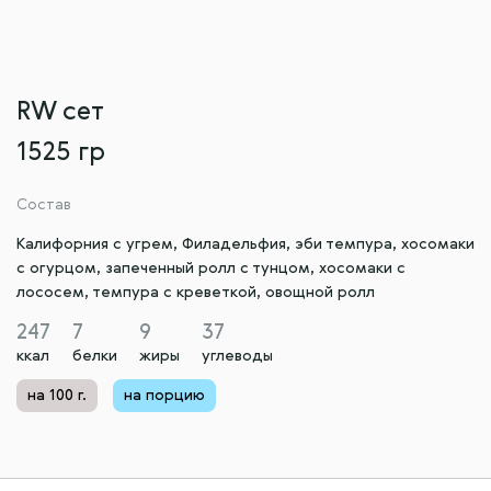
RW cет
1525 гр
Состав
Калифорния с угрем, Филадельфия, эби темпура, хосомаки
с огурцом, запеченный ролл с тунцом, хосомаки с
лососем, темпура с креветкой, овощной ролл
247
7
9
37
ккал
белки
жиры
углеводы
на 100 г.
на порцию