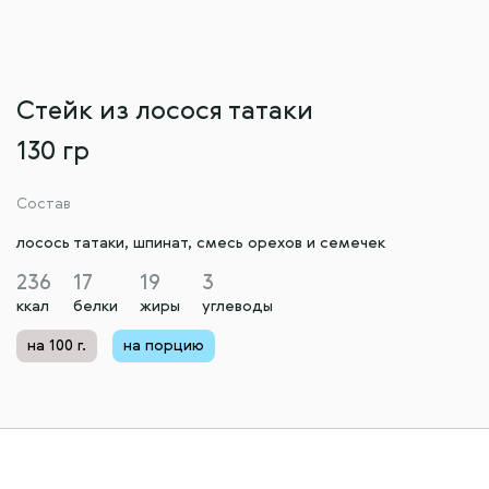
Стейк из лосося татаки
130 гр
Состав
лосось татаки, шпинат, смесь орехов и семечек
236
17
19
3
ккал
белки
жиры
углеводы
на 100 г.
на порцию