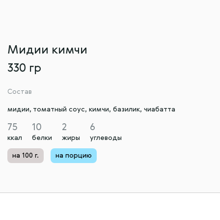
Мидии кимчи
330 гр
Состав
мидии, томатный соус, кимчи, базилик, чиабатта
75
10
2
6
ккал
белки
жиры
углеводы
на 100 г.
на порцию